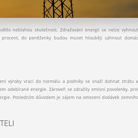
světlo neblahou skutečnost. Zdražování energií se nelze vyhnou
ky procent, do peněženky budou muset hlouběji sáhnout domác
ní výroby vrací do normálu a podniky se snaží dohnat ztrátu a
jem odebírané energie. Zároveň se zdražily emisní povolenky, pro
energie. Posledním důvodem je zájem na omezení dodávek zemníh
TELI