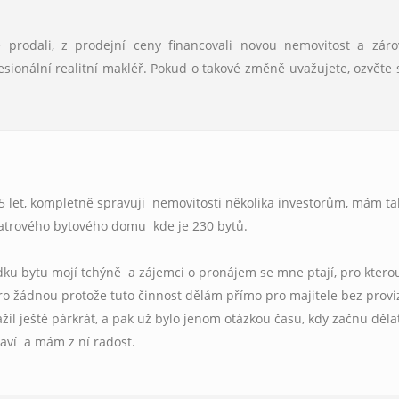
te prodali, z prodejní ceny financovali novou nemovitost a zár
ionální realitní makléř. Pokud o takové změně uvažujete, ozvěte 
15 let, kompletně spravuji nemovitosti několika investorům, mám t
patrového bytového domu kde je 230 bytů.
dku bytu mojí tchýně a zájemci o pronájem se mne ptají, pro ktero
pro žádnou protože tuto činnost dělám přímo pro majitele bez provi
ažil ještě párkrát, a pak už bylo jenom otázkou času, kdy začnu děla
baví a mám z ní radost.