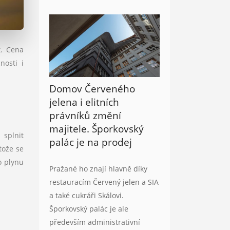
t. Cena
nosti i
Domov Červeného
jelena i elitních
právníků změní
majitele. Šporkovský
 splnit
palác je na prodej
tože se
o plynu
Pražané ho znají hlavně díky
restauracím Červený jelen a SIA
a také cukráři Skálovi.
Šporkovský palác je ale
především administrativní