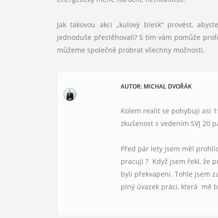
Jak takovou akci „kulový blesk“ provést, abys
jednoduše přestěhovali? S tím vám pomůže profes
můžeme společně probrat všechny možnosti.
AUTOR: MICHAL DVOŘÁK
Kolem realit se pohybuji asi 
zkušenost s vedením SVJ 20 
Před pár lety jsem měl prohlí
pracuji ? Když jsem řekl, že 
byli překvapeni. Tohle jsem z
plný úvazek práci, která mě 