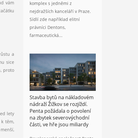
kud vám
komplex s jedněmi z
začátku
nejdražších kanceláří v Praze.
Sídlí zde například elitní
právníci Dentons,
farmaceutická...
růstu a
mu sice
, proto
Stavba bytů na nákladovém
nádraží Žižkov se rozjíždí.
Penta požádala o povolení
ed lety
na zbytek severovýchodní
 k těm,
části, ve hře jsou miliardy
 menší,