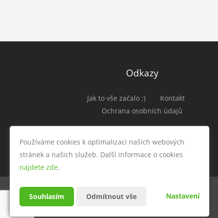
Odkazy
Jak to vše začalo :)
Kontakt
Ochrana osobních údajů
Používáme cookies k optimalizaci našich webových
stránek a našich služeb. Další informace o cookies
najdete zde
.
Nastavení
Souhlasím
Odmítnout vše