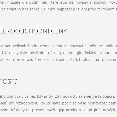
ateli můžete dle podmínek, které jsou definovány smlouvou. Po
 od smlouvy bez sankcí ve lhůtě nejpozději 10 dní před termínem 
VELKOOBCHODNÍ CENY
kzvanou velkoobchodní cenou. Cena je plovoucí a mění se podle 
být nikdy jistý měsíčními náklady na energie. Pokles na burze 
pak okamžitě zdraží. Predikce se kloní spíše k budoucímu růstu cen
.
ITOST?
ého domova více než kdy jindy. Zatímco účty za energie kupující př
azatelů při rozhodování. Pokud máte pocit, že vaše nemovitost patří
ými náklady na provoz, zvažte její prodej a koupi jiné, novější,