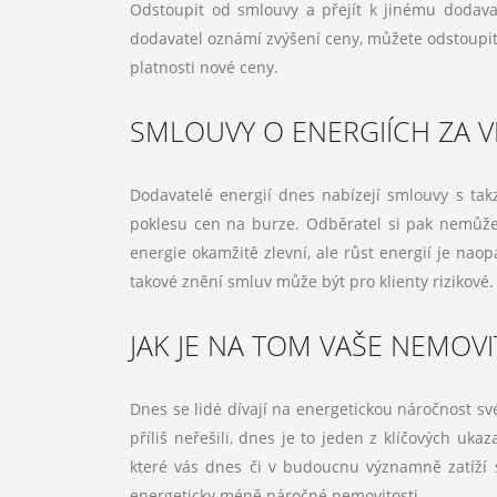
Odstoupit od smlouvy a přejít k jinému dodav
dodavatel oznámí zvýšení ceny, můžete odstoupit
platnosti nové ceny.
SMLOUVY O ENERGIÍCH ZA 
Dodavatelé energií dnes nabízejí smlouvy s ta
poklesu cen na burze. Odběratel si pak nemůže 
energie okamžitě zlevní, ale růst energií je nao
takové znění smluv může být pro klienty rizikové
JAK JE NA TOM VAŠE NEMOV
Dnes se lidé dívají na energetickou náročnost sv
příliš neřešili, dnes je to jeden z klíčových uk
které vás dnes či v budoucnu významně zatíží sv
energeticky méně náročné nemovitosti.