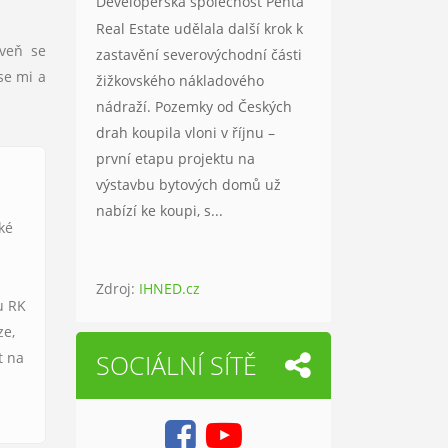
Developerská společnost Penta
Real Estate udělala další krok k
oveň se
zastavění severovýchodní části
se mi a
žižkovského nákladového
nádraží. Pozemky od Českých
drah koupila vloni v říjnu –
první etapu projektu na
výstavbu bytových domů už
nabízí ke koupi, s...
aké
Zdroj:
IHNED.cz
u RK
ze,
SOCIÁLNÍ SÍTĚ
t na