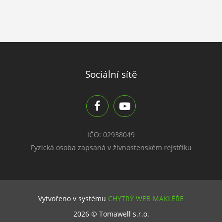
Sociální sítě
IČO: 02938049
Fyzická osoba zapsaná v živnostenském rejstříku
Vytvořeno v systému
CHYTRÝ WEB MAKLÉŘE
2026 © Tomawell s.r.o.