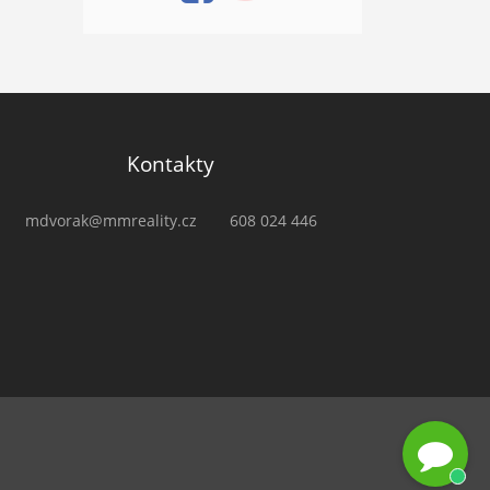
Kontakty
mdvorak@mmreality.cz
608 024 446