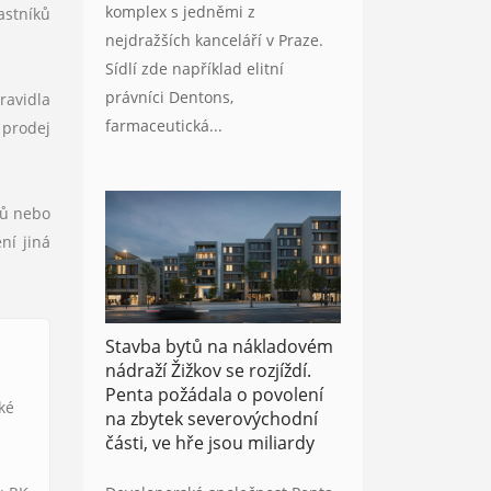
komplex s jedněmi z
astníků
nejdražších kanceláří v Praze.
Sídlí zde například elitní
právníci Dentons,
ravidla
farmaceutická...
 prodej
hů nebo
ní jiná
Stavba bytů na nákladovém
nádraží Žižkov se rozjíždí.
Penta požádala o povolení
aké
na zbytek severovýchodní
části, ve hře jsou miliardy