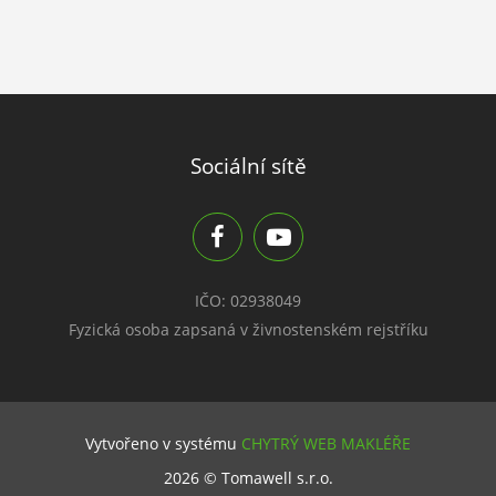
Sociální sítě
IČO: 02938049
Fyzická osoba zapsaná v živnostenském rejstříku
Vytvořeno v systému
CHYTRÝ WEB MAKLÉŘE
2026 © Tomawell s.r.o.