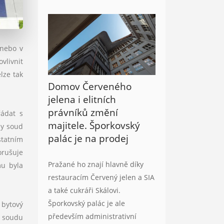
 nebo v
vlivnit
lze tak
Domov Červeného
jelena i elitních
právníků změní
řádat s
majitele. Šporkovský
dy soud
palác je na prodej
statním
orušuje
Pražané ho znají hlavně díky
mu byla
restauracím Červený jelen a SIA
a také cukráři Skálovi.
Šporkovský palác je ale
 bytový
především administrativní
u soudu