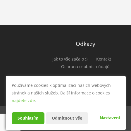
Odkazy
Jak to vše začalo :)
Kontakt
Ochrana osobních údajů
Používáme cookies k optimalizaci našich webových
stránek a našich služeb. Další informace o cookies
najdete zde
.
Nastavení
Souhlasím
Odmítnout vše