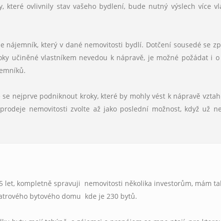
 které ovlivnily stav vašeho bydlení, bude nutný výslech více vl
 nájemník, který v dané nemovitosti bydlí. Dotčení sousedé se zp
kroky učiněné vlastníkem nevedou k nápravě, je možné požádat i o
jemníků.
 se nejprve podniknout kroky, které by mohly vést k nápravě vzta
rodeje nemovitosti zvolte až jako poslední možnost, když už ne
15 let, kompletně spravuji nemovitosti několika investorům, mám t
patrového bytového domu kde je 230 bytů.