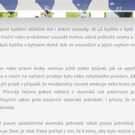
ené bydlení důležité mít i dobré sousedy. Ať už bydlíte v bytě
ť hluční nebo problémoví sousedé mohou vážně poškodit vztahy a o
 pokud bydlíte v bytovém domě, kde se sousedům a jejich zvykům ne
 nebo právní kroky, existuje ještě jeden způsob, jak se vypo
 o návrh na nařízení prodeje bytu nebo nebytového prostoru, k
yužít právě v případě, že neukázněný soused omezuje nebo brání o
v. Přesněji řečeno pokud některý z vlastníků své povinnosti p
jícím výkon práv ostatních vlastníků jednotek“, i přesto, že 
ednotek.
ouze společenství vlastníků jednotek, nikoli pouze jednotlivý
je život. Je však třeba počítat s tím, že k tomu, aby bylo možné 