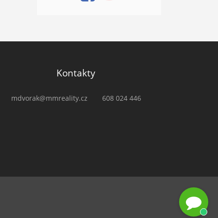
Kontakty
mdvorak@mmreality.cz
608 024 446