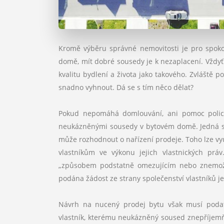
Kromě výběru správné nemovitosti je pro spokoj
domě, mít dobré sousedy je k nezaplacení. Vždy
kvalitu bydlení a života jako takového. Zvláště
snadno vyhnout. Dá se s tím něco dělat?
Pokud nepomáhá domlouvání, ani pomoc policie
neukázněnými sousedy v bytovém domě. Jedná se
může rozhodnout o nařízení prodeje. Toho lze v
vlastníkům ve výkonu jejich vlastnických prá
„způsobem podstatně omezujícím nebo znemožňu
podána žádost ze strany společenství vlastníků j
Návrh na nucený prodej bytu však musí podat p
vlastník, kterému neukázněný soused znepříjemňu