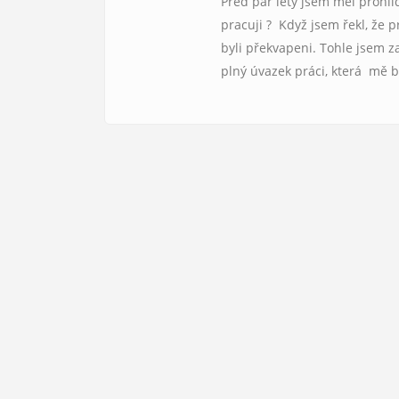
Před pár lety jsem měl prohlí
pracuji ? Když jsem řekl, že 
byli překvapeni. Tohle jsem z
plný úvazek práci, která mě 