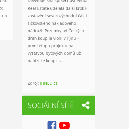
Developerská společnost Penta
u RK
ze,
Real Estate udělala další krok k
t na
zastavění severovýchodní části
žižkovského nákladového
nádraží. Pozemky od Českých
drah koupila vloni v říjnu –
první etapu projektu na
výstavbu bytových domů už
nabízí ke koupi, s...
Zdroj:
IHNED.cz
SOCIÁLNÍ SÍTĚ