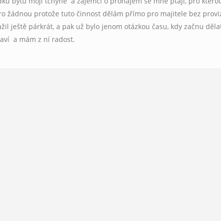
dku bytu mojí tchýně a zájemci o pronájem se mne ptají, pro ktero
pro žádnou protože tuto činnost dělám přímo pro majitele bez provi
ažil ještě párkrát, a pak už bylo jenom otázkou času, kdy začnu děla
baví a mám z ní radost.