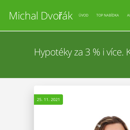
Michal Dvořák
ÚVOD
TOP NABÍDKA
A
Hypotéky za 3 % i více.
25. 11. 2021