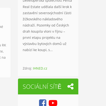
Developerská společnost Penta
Real Estate udělala další krok k
zastavění severovýchodní části
žižkovského nákladového
nádraží. Pozemky od Českých
aké
drah koupila vloni v říjnu –
první etapu projektu na
výstavbu bytových domů už
u RK
nabízí ke koupi, s...
ze,
t na
Zdroj:
IHNED.cz
SOCIÁLNÍ SÍTĚ