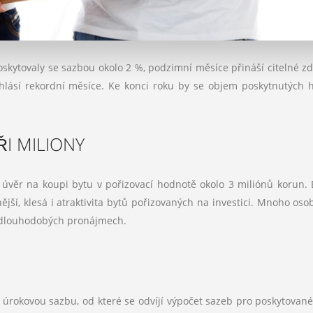
skytovaly se sazbou okolo 2 %, podzimní měsíce přináší citelné zd
hlásí rekordní měsíce. Ke konci roku by se objem poskytnutých 
I MILIONY
e úvěr na koupi bytu v pořizovací hodnotě okolo 3 miliónů korun. 
ější, klesá i atraktivita bytů pořizovaných na investici. Mnoho oso
v dlouhodobých pronájmech.
 úrokovou sazbu, od které se odvíjí výpočet sazeb pro poskytované