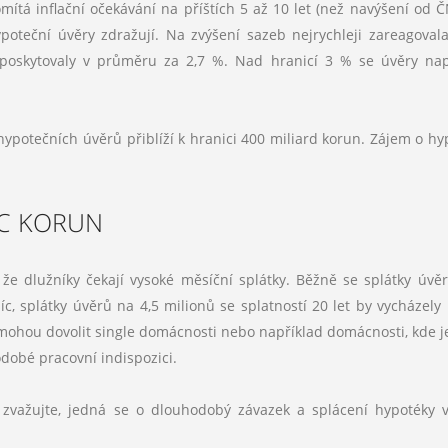
ítá inflační očekávání na příštích 5 až 10 let (než navýšení od Č
oteční úvěry zdražují. Na zvýšení sazeb nejrychleji zareagoval
y poskytovaly v průměru za 2,7 %. Nad hranicí 3 % se úvěry na
ypotečních úvěrů přiblíží k hranici 400 miliard korun. Zájem o hy
ÍC KORUN
, že dlužníky čekají vysoké měsíční splátky. Běžně se splátky úvě
síc, splátky úvěrů na 4,5 milionů se splatností 20 let by vycházely
 nemohou dovolit single domácnosti nebo například domácnosti, kde j
dobé pracovní indispozici.
ě zvažujte, jedná se o dlouhodobý závazek a splácení hypotéky 