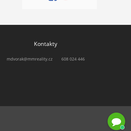
Kontakty
mdvorak@mmreality.cz
608 024 446