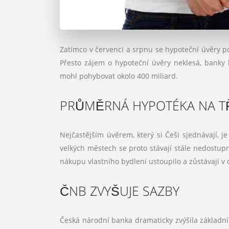
Zatímco v červenci a srpnu se hypoteční úvěry po
Přesto zájem o hypoteční úvěry neklesá, banky 
mohl pohybovat okolo 400 miliard.
PRŮMĚRNÁ HYPOTÉKA NA TŘ
Nejčastějším úvěrem, který si Češi sjednávají, j
velkých městech se proto stávají stále nedostupn
nákupu vlastního bydlení ustoupilo a zůstávají 
ČNB ZVYŠUJE SAZBY
Česká národní banka dramaticky zvýšila základní