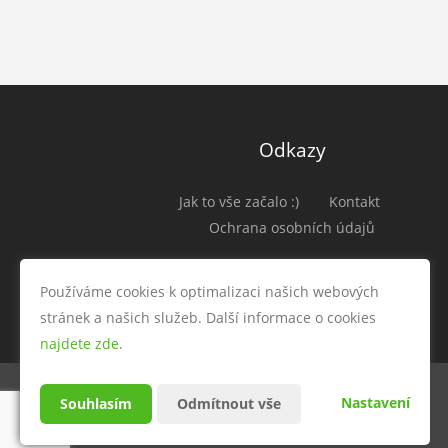
Odkazy
Jak to vše začalo :)
Kontakt
Ochrana osobních údajů
Používáme cookies k optimalizaci našich webových
stránek a našich služeb. Další informace o cookies
najdete zde
.
Nastavení
Souhlasím
Odmítnout vše