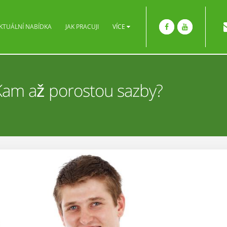
KTUÁLNÍ NABÍDKA
JAK PRACUJI
VÍCE
 Kam až porostou sazby?