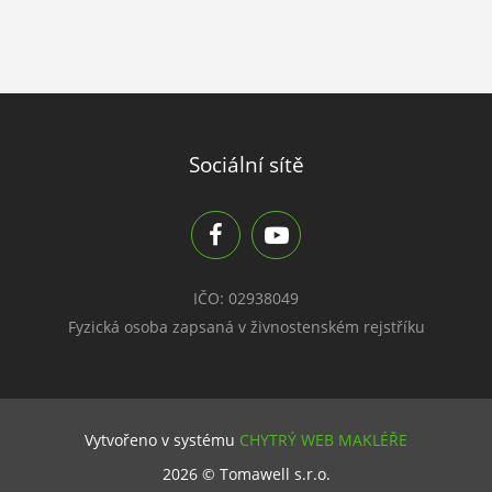
Sociální sítě
IČO: 02938049
Fyzická osoba zapsaná v živnostenském rejstříku
Vytvořeno v systému
CHYTRÝ WEB MAKLÉŘE
2026 © Tomawell s.r.o.