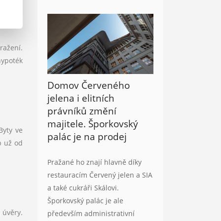
ražení.
hypoték
Domov Červeného
jelena i elitních
právníků změní
majitele. Šporkovský
Byty ve
palác je na prodej
b už od
Pražané ho znají hlavně díky
restauracím Červený jelen a SIA
a také cukráři Skálovi.
Šporkovský palác je ale
 úvěry.
především administrativní