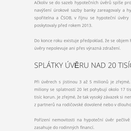
Ačkoliv se do sazeb hypotečních úvěrů spíše prom
navýšení úrokové sazby banky zareagovaly a hyp
spořitelna a ČSOB, v říjnu se hypoteční úvěr
poskytovaly před rokem 2013.
Do konce roku existuje předpoklad, že se objem h
úvěry nepolevuje ani přes výrazná zdražení.
SPLÁTKY ÚVĚRU NAD 20 TIS
Při úvěrech s jistinou 3 až 5 milionů je zřejmé
miliony se splatností 20 let pohybují okolo 17 ti
tisíc korun. Je zřejmé, že tak vysoký závazek si
z partnerů na rodičovské dovolené nebo v dlouho
Pořízení nemovitosti na hypoteční úvěr pečliv
zasahuje do rodinných financí.