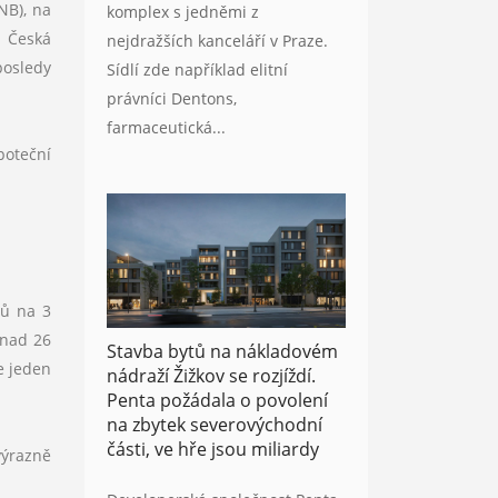
NB), na
komplex s jedněmi z
a Česká
nejdražších kanceláří v Praze.
posledy
Sídlí zde například elitní
právníci Dentons,
farmaceutická...
poteční
rů na 3
 nad 26
Stavba bytů na nákladovém
e jeden
nádraží Žižkov se rozjíždí.
Penta požádala o povolení
na zbytek severovýchodní
části, ve hře jsou miliardy
výrazně