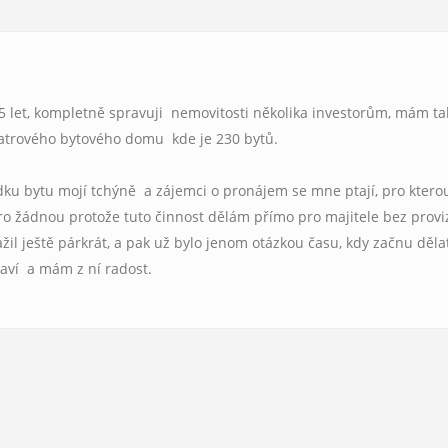
15 let, kompletně spravuji nemovitosti několika investorům, mám t
patrového bytového domu kde je 230 bytů.
dku bytu mojí tchýně a zájemci o pronájem se mne ptají, pro ktero
pro žádnou protože tuto činnost dělám přímo pro majitele bez provi
ažil ještě párkrát, a pak už bylo jenom otázkou času, kdy začnu děla
baví a mám z ní radost.