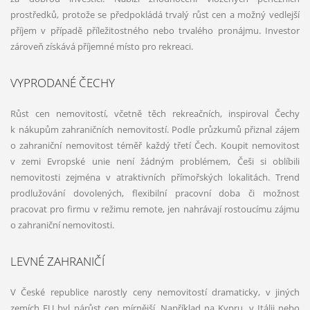
prostředků, protože se předpokládá trvalý růst cen a možný vedlejší
příjem v případě příležitostného nebo trvalého pronájmu. Investor
zároveň získává příjemné místo pro rekreaci.
VYPRODANÉ ČECHY
Růst cen nemovitostí, včetně těch rekreačních, inspiroval Čechy
k nákupům zahraničních nemovitostí. Podle průzkumů přiznal zájem
o zahraniční nemovitost téměř každý třetí Čech. Koupit nemovitost
v zemi Evropské unie není žádným problémem, Češi si oblíbili
nemovitosti zejména v atraktivních přímořských lokalitách. Trend
prodlužování dovolených, flexibilní pracovní doba či možnost
pracovat pro firmu v režimu remote, jen nahrávají rostoucímu zájmu
o zahraniční nemovitosti.
LEVNÉ ZAHRANIČÍ
V České republice narostly ceny nemovitostí dramaticky, v jiných
zemích EU byl nárůst cen mírnější. Například na Kypru, v Itálii nebo