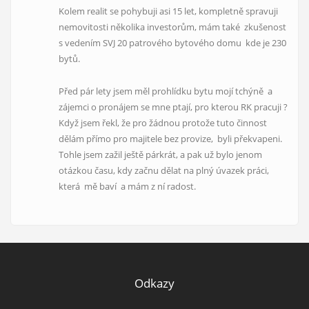
Kolem realit se pohybuji asi 15 let, kompletně spravuji
nemovitosti několika investorům, mám také zkušenost
s vedením SVJ 20 patrového bytového domu kde je 230
bytů.
Před pár lety jsem měl prohlídku bytu mojí tchýně a
zájemci o pronájem se mne ptají, pro kterou RK pracuji ?
Když jsem řekl, že pro žádnou protože tuto činnost
dělám přímo pro majitele bez provize, byli překvapeni.
Tohle jsem zažil ještě párkrát, a pak už bylo jenom
otázkou času, kdy začnu dělat na plný úvazek práci,
která mě baví a mám z ní radost.
Odkazy