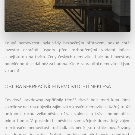
Koupě nemovitosti byla vždy bezpečným přístavem, pokud chtěl
investor ochránit úspory před rozbouřenými vodami inflace
a nejistotou na trzích. Ceny českých nemovitostí ale nutí investory
poohlédnout se dál než za humna. Které zahraniční nemovitosti jsou
v kurzu?
OBLIBA REKREAČNÍCH NEMOVITOSTÍ NEKLESÁ
Covidové lockdowny zapříčinily téměř dravé boje mezi kupujícími,
jakmile se na trhu objevila zajímavá rekreační nemovitost. Každý toužil
uniknout ruchu velkoměsta, užívat volnost a trávit home office
mimo home. V posledních měsících samozřejmě dramatický zájem
o rekreační nemovitosti ochladl, nicméně jsou stále považovány
za dobrou investici. Nabízí zhodnocení vložených peněžních