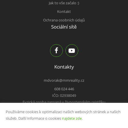
Jak to vše začalo :)
Kontakt
Ochrana osobních údajů
Sociální sítě
Kontakty
mdvorak@mmreality.cz
608 024 446
IČO: 02938049
Fyzická osoba zapsaná v živnostenském rejstříku
Používáme cookies k optimalizaci našich webových stránek a našich
služeb. Další informace o cookies
najdete zde
.