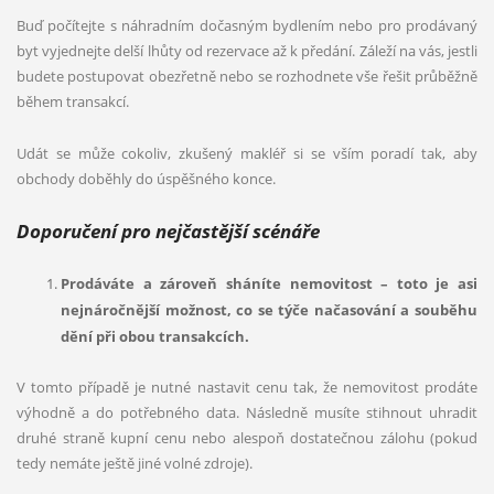
Buď počítejte s náhradním dočasným bydlením nebo pro prodávaný
byt vyjednejte delší lhůty od rezervace až k předání. Záleží na vás, jestli
budete postupovat obezřetně nebo se rozhodnete vše řešit průběžně
během transakcí.
Udát se může cokoliv, zkušený makléř si se vším poradí tak, aby
obchody doběhly do úspěšného konce.
Doporučení pro nejčastější
sc
é
náře
Prodáváte a zároveň
sh
áníte nemovitost – toto je asi
nejnáročnější možnost, co se týče načasování a souběhu
dění při obou transakcích.
V tomto případě je nutné nastavit cenu tak, že nemovitost prodáte
výhodně a do potřebného data. Následně musíte stihnout uhradit
druhé straně kupní cenu nebo alespoň dostatečnou zálohu (pokud
tedy nemáte ještě jiné volné zdroje).