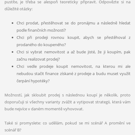
pustíte, je třeba se alespoň teoreticky připravit. Odpovězte si na
důležité otázky:
Chci prodat, přestěhovat se do pronájmu a následně hledat
podle finančních možností?
Chci při prodeji rovnou koupit, abych se přestěhoval z
prodaného do koupeného?
Chci si vybrat nemovitost a až bude jisté, že ji koupím, pak
začnu realizovat prodej?
Chci vedle prodeje koupit nemovitost, na kterou mi ale
nebudou stačit finance získané z prodeje a budu muset využít
čerpání hypotéky?
Možností, jak skloubit prodej s následnou koupí je několik, proto
doporučuji si všechny varianty zvážit a vytipovat strategii, která vám
bude nejvíce v daném momentě vyhovovat.
Také si promyslete: co udělám, pokud se mi scénář A promění ve
scénář B?