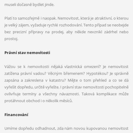
museli dočasně bydlet jinde.
Platí to samozřejmě i naopak. Nemovitost, která je atraktivní, o kterou
je velký zájem, vyžaduje rychlé rozhodování. Tento případ se neobejde
bez precizní přípravy na prodej, aby někde nevznikl zádrhel nebo
prostoj.
Právní stav nemovitosti
Vážou se k nemovitosti nějaká vlastnická omezení? Je nemovitost
zatížena právní vadou? Věcným břemenem? Hypotékou? Je správně
zapsána a zakreslena v katastru? Mějte o tom přehled a co se dá
vyřešit dopředu, určitě vyřešte. I právní stav nemovitosti pochopitelně
ovlivňuje termíny a všechny návaznosti. Taková komplikace může
protáhnout obchod i o několik měsíců.
Financování
Umíme dopředu odhadnout, zda nám novou kupovanou nemovitost