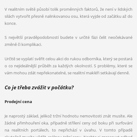
V realitním světě působí tolik proměnných faktorů, že není v lidských
silách vytvořit přesně nalinkovanou osu, která vyjde od začátku až do
konce.
S největší pravděpodobností budete v určité fázi čelit neočekávané
změně či komplikaci.
Určitě se vyplatí svěřit celou akci do rukou odborníka, který se postará
o co nejideálnější průběh za každých okolností. S problémy, které se
vám mohou zdát nepřekonatelné, se realitní makléři setkávají denně.
Co je třeba zvážit v počá
tku?
Prodejní
cena
Je naprostý základ, jelikož tržní hodnotu nemovitosti znát musíte. Ale
žádné přimhouření oka, případně střílení ceny od boku při surfování
na realitních portálech, to nepřichází v úvahu. V tomto případě
skutečně musíte vědět, reálnou tržní cenu. Nechte si zpracovat odhad