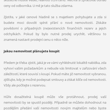
ceny od odborníka. U mě je tato služba zdarma.
Zjistíte, v jaké cenové hladině se s majetkem pohybujete a zda si
budete moci dovolit splnit přání o nové nemovitosti. Získáte
povědomí o případných (ne)existencích finančních rezerv a jejich
odchylkách. Pokud by bylo nutné prodej urychlit, většinou to
znamená nastavit prodejní cenu o něco níže.
Jakou nemovitost plánujete koupit
Předem je třeba zjistit, jaká je ve vámi vyhlédnuté lokalitě nabídka, zda
vyhoví vašim požadavkům a nebude vás limitovat v zařizování všech
záležitostí, které souvisí s koupí. Pokud máte již nemovitost vybranou,
zjišťujte, kdy je možné podepsat smlouvy a získat klíče od nemovitosti.
Vždy ale počítejte s rezervou.
Hůře dosažitelná koupě může vše protáhnout, prodej vaší
nemovitosti by se spustil později. Případně se můžete dohodnout na
pozdějším předání vaší nemovitosti novým majitelům nebo byste