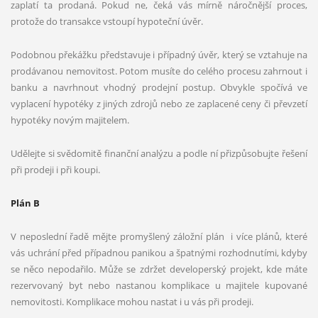
zaplatí ta prodaná. Pokud ne, čeká vás mírně náročnější proces,
protože do transakce vstoupí hypoteční úvěr.
Podobnou překážku představuje i případný úvěr, který se vztahuje na
prodávanou nemovitost. Potom musíte do celého procesu zahrnout i
banku a navrhnout vhodný prodejní postup. Obvykle spočívá ve
vyplacení hypotéky z jiných zdrojů nebo ze zaplacené ceny či převzetí
hypotéky novým majitelem.
Udělejte si svědomitě finanční analýzu a podle ní přizpůsobujte řešení
při prodeji i při koupi.
Plán B
V neposlední řadě mějte promyšlený záložní plán i více plánů, které
vás uchrání před případnou panikou a špatnými rozhodnutími, kdyby
se něco nepodařilo. Může se zdržet developerský projekt, kde máte
rezervovaný byt nebo nastanou komplikace u majitele kupované
nemovitosti. Komplikace mohou nastat i u vás při prodeji.