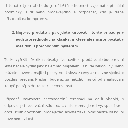
U tohoto typu obchodu je důležitá schopnost vyjednat optimální
podmínky u druhého prodávajícího a rozpoznat, kdy je třeba
přistoupit na kompromis.
Nejprve prodáte a pak jdete kupovat –
tento p
řípad je v
podstatě jednoduchá klasika, u kter
é
ale musíte počítat v
mezidobí
s p
řechodným bydlením.
To lze vyřešit několika způsoby. Nemovitost prodáte, ale budete v ní
ještě nadále bydlet jako nájemník. Majitelem už bude někdo jiný. Nebo
můžete novému majiteli poskytnout slevu z ceny a smluvně sjednáte
pozdější předání. Předání bude až za několik měsíců od zrealizování
koupě po zápis do katastru nemovitostí.
Případně navrhnete nestandardní rezervaci na delší období, s
odpovídající rezervační zálohou. Jakmile rezervujete i vy, spustí se u
obou stran dokončení prodeje tak, abyste získali včas peníze na koupi
nové nemovitosti.