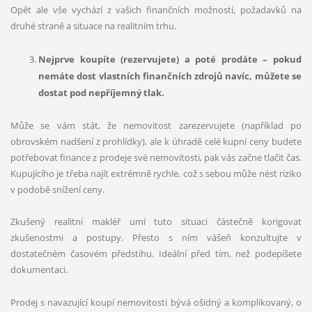
Opět ale vše vychází z vašich finančních možností, požadavků na
druhé straně a situace na realitním trhu.
Nejprve koupíte (rezervujete) a pot
é
prodáte – pokud
nemáte dost vlastní
ch finan
čních zdrojů navíc, můžete se
dostat pod nepříjemný tlak.
Může se vám stát, že nemovitost zarezervujete (například po
obrovském nadšení z prohlídky), ale k úhradě celé kupní ceny budete
potřebovat finance z prodeje své nemovitosti, pak vás začne tlačit čas.
Kupujícího je třeba najít extrémně rychle, což s sebou může nést riziko
v podobě snížení ceny.
Zkušený realitní makléř umí tuto situaci částečně korigovat
zkušenostmi a postupy. Přesto s ním vášeň konzultujte v
dostatečném časovém předstihu. Ideální před tím, než podepíšete
dokumentaci.
Prodej s navazující koupí nemovitosti bývá ošidný a komplikovaný, o