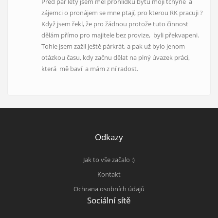
Před pár lety jsem měl prohlídku bytu mojí tchýně a
zájemci o pronájem se mne ptají, pro kterou RK pracuji ?
Když jsem řekl, že pro žádnou protože tuto činnost
dělám přímo pro majitele bez provize, byli překvapeni.
Tohle jsem zažil ještě párkrát, a pak už bylo jenom
otázkou času, kdy začnu dělat na plný úvazek práci,
která mě baví a mám z ní radost.
Odkazy
Jak to vše začalo :)
Kontakt
Ochrana osobních údajů
Sociální sítě