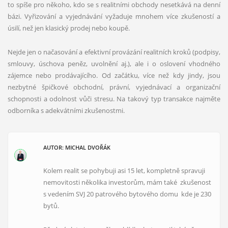
to spíše pro někoho, kdo se s realitními obchody nesetkává na denní
bázi. Vyřizování a vyjednávání vyžaduje mnohem více zkušeností a
úsilí, než jen klasický prodej nebo koupě.
Nejde jen o načasování a efektivní provázání realitních kroků (podpisy,
smlouvy, úschova peněz, uvolnění aj.), ale i o oslovení vhodného
zájemce nebo prodávajícího. Od začátku, více než kdy jindy, jsou
nezbytné špičkové obchodní, právní, vyjednávací a organizační
schopnosti a odolnost vůči stresu. Na takový typ transakce najměte
odborníka s adekvátními zkušenostmi.
AUTOR: MICHAL DVOŘÁK
Kolem realit se pohybuji asi 15 let, kompletně spravuji
nemovitosti několika investorům, mám také zkušenost
s vedením SVJ 20 patrového bytového domu kde je 230
bytů.