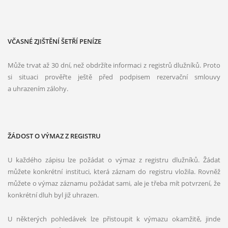
VČASNÉ ZJIŠTĚNÍ ŠETŘÍ PENÍZE
Může trvat až 30 dní, než obdržíte informaci z registrů dlužníků. Proto
si situaci prověřte ještě před podpisem rezervační smlouvy
a uhrazením zálohy.
ŽÁDOST O VÝMAZ Z REGISTRU
U každého zápisu lze požádat o výmaz z registru dlužníků. Žádat
můžete konkrétní instituci, která záznam do registru vložila. Rovněž
můžete o výmaz záznamu požádat sami, ale je třeba mít potvrzení, že
konkrétní dluh byl již uhrazen.
U některých pohledávek lze přistoupit k výmazu okamžitě, jinde