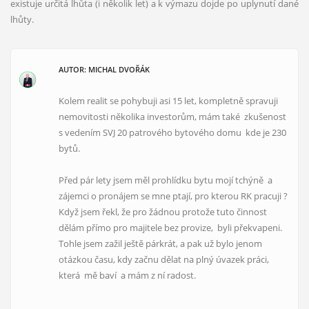
existuje určitá lhůta (i několik let) a k výmazu dojde po uplynutí dané
lhůty.
AUTOR: MICHAL DVOŘÁK
Kolem realit se pohybuji asi 15 let, kompletně spravuji
nemovitosti několika investorům, mám také zkušenost
s vedením SVJ 20 patrového bytového domu kde je 230
bytů.
Před pár lety jsem měl prohlídku bytu mojí tchýně a
zájemci o pronájem se mne ptají, pro kterou RK pracuji ?
Když jsem řekl, že pro žádnou protože tuto činnost
dělám přímo pro majitele bez provize, byli překvapeni.
Tohle jsem zažil ještě párkrát, a pak už bylo jenom
otázkou času, kdy začnu dělat na plný úvazek práci,
která mě baví a mám z ní radost.