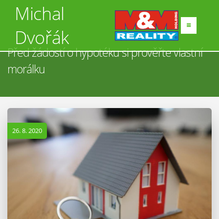
Michal
Dvořák
Před žádostí o hypotéku si prověřte vlastní
morálku
26. 8. 2020