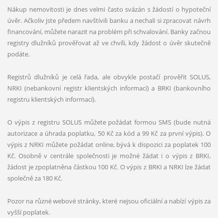
Nákup nemovitosti je dnes velmi často svázán s žádostí o hypoteční
úvěr. Ačkoliv jste předem navštívili banku a nechali si zpracovat návrh
financování, můžete narazit na problém při schvalování. Banky začnou
registry dlužníků prověřovat až ve chvíli, kdy žádost o úvěr skutečně
podáte.
Registrů dlužníků je celá řada, ale obvykle postačí prověřit SOLUS,
NRKI (nebankovní registr klientských informací) a BRKI (bankovního
registru klientských informací).
O výpis z registru SOLUS můžete požádat formou SMS (bude nutná
autorizace a úhrada poplatku, 50 Kč za kód a 99 Kč za první výpis). O
výpis z NRKI můžete požádat online, bývá k dispozici za poplatek 100
Kč. Osobně v centrále společnosti je možné žádat i o výpis z BRKI,
žádost je zpoplatněna částkou 100 Kč. O výpis z BRKI a NRKI lze žádat
společně za 180 Kč.
Pozor na různé webové stránky, které nejsou oficiální a nabízí výpis za
vyšší poplatek.