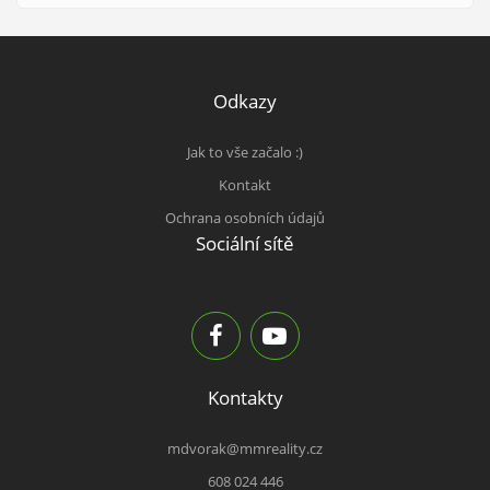
Odkazy
Jak to vše začalo :)
Kontakt
Ochrana osobních údajů
Sociální sítě
Kontakty
mdvorak@mmreality.cz
608 024 446