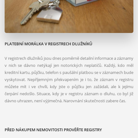
PLATEBNÍ MORÁLKA V REGISTRECH DLUŽNÍKŮ
V registrech dlužníků jsou dnes poměrně detailní informace a záznamy
v nich se dávno netýkají jen notorických neplatičů. Každý, kdo měl
kreditní kartu, půjčku, telefon s paušální platbou se v záznamech bude
vyskytovat. Nepříjemným překvapením je i to, že záznam v registru
můžete mít i ve chvíli, kdy jste o půjčku jen zažádali, ale k jejímu
čerpání nedošlo. Situace, kdy je v registru záznam o dluhu, co byl již
dávno uhrazen, není výjimečná. Narovnání skutečnosti zabere čas.
PŘED NÁKUPEM NEMOVITOSTI PROVĚŘTE REGISTRY