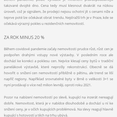
takzvané dvojité dno. Cena tedy musí klesnout dvakrát na nízkou
úroveň, což je signálem, že prodejci nejsou ochotní jít s cenami níže a
teprve poté lze očekávat obrat trendu. Nejdražší trh je v Praze, kde se
očekává výrazný pokles u rezidenčních nemovitostí.
ZA ROK MINUS 20 %
Během covidové pandemie začaly nemovitosti prudce růst, růst cen je
podpořen drahými vstupy nové výstavby. V posledním roce ale
dochází ke korekci a poklesu cen. Nejvíce klesají ceny bytů v tradiční
panelákové výstavbě, které neprošly rekonstrukcí. Obecně se dá
hovořit o snížení cen nemovitostí přibližně o pětinu, ale trend se liší
napříč regiony. Například srovnatelné byty v Brně o velikosti 3+1 se
nyní prodávají o více než milion levněji, oproti roku 2021.
Pozor na nabízení nemovitostí po slevě, kupující na inzerát nereagují
dobře. Nemovitost, která je v nabídce dlouhodobě a dochází u ní ke
snížení ceny, je v očích kupujících problémová. Na slevy reagují hlavně
kupující s hotovostí a těch na trhu ubývá.