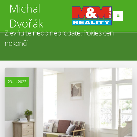
Michal
Dvořák
Zlevňujte nebo neprodáte. Pokles cen
nekončí
29. 1. 2023