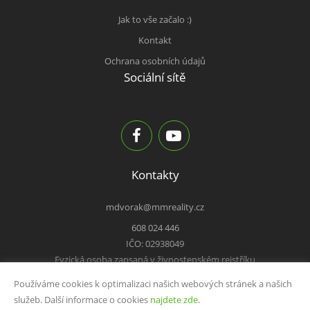
Jak to vše začalo :)
Kontakt
Ochrana osobních údajů
Sociální sítě
Kontakty
mdvorak@mmreality.cz
608 024 446
IČO: 02938049
Fyzická osoba zapsaná v živnostenském rejstříku
Používáme cookies k optimalizaci našich webových stránek a našich
služeb. Další informace o cookies
najdete zde
.