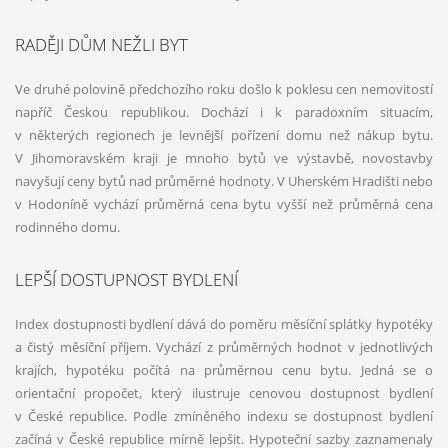
RADĚJI DŮM NEŽLI BYT
Ve druhé polovině předchozího roku došlo k poklesu cen nemovitostí
napříč Českou republikou. Dochází i k paradoxním situacím,
v některých regionech je levnější pořízení domu než nákup bytu.
V Jihomoravském kraji je mnoho bytů ve výstavbě, novostavby
navyšují ceny bytů nad průměrné hodnoty. V Uherském Hradišti nebo
v Hodoníně vychází průměrná cena bytu vyšší než průměrná cena
rodinného domu.
LEPŠÍ DOSTUPNOST BYDLENÍ
Index dostupnosti bydlení dává do poměru měsíční splátky hypotéky
a čistý měsíční příjem. Vychází z průměrných hodnot v jednotlivých
krajích, hypotéku počítá na průměrnou cenu bytu. Jedná se o
orientační propočet, který ilustruje cenovou dostupnost bydlení
v České republice. Podle zmíněného indexu se dostupnost bydlení
začíná v České republice mírně lepšit. Hypoteční sazby zaznamenaly