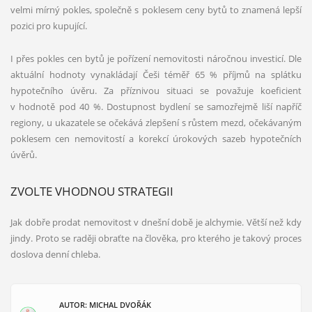
velmi mírný pokles, společně s poklesem ceny bytů to znamená lepší
pozici pro kupující.
I přes pokles cen bytů je pořízení nemovitosti náročnou investicí. Dle
aktuální hodnoty vynakládají Češi téměř 65 % příjmů na splátku
hypotečního úvěru. Za příznivou situaci se považuje koeficient
v hodnotě pod 40 %. Dostupnost bydlení se samozřejmě liší napříč
regiony, u ukazatele se očekává zlepšení s růstem mezd, očekávaným
poklesem cen nemovitostí a korekcí úrokových sazeb hypotečních
úvěrů.
ZVOLTE VHODNOU STRATEGII
Jak dobře prodat nemovitost v dnešní době je alchymie. Větší než kdy
jindy. Proto se raději obraťte na člověka, pro kterého je takový proces
doslova denní chleba.
AUTOR: MICHAL DVOŘÁK