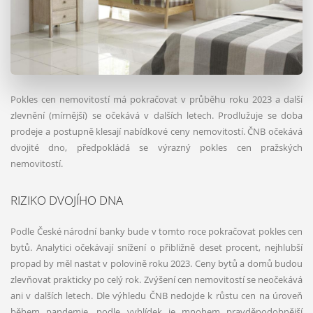
Pokles cen nemovitostí má pokračovat v průběhu roku 2023 a další
zlevnění (mírnější) se očekává v dalších letech. Prodlužuje se doba
prodeje a postupně klesají nabídkové ceny nemovitostí. ČNB očekává
dvojité dno, předpokládá se výrazný pokles cen pražských
nemovitostí.
RIZIKO DVOJÍHO DNA
Podle České národní banky bude v tomto roce pokračovat pokles cen
bytů. Analytici očekávají snížení o přibližně deset procent, nejhlubší
propad by měl nastat v polovině roku 2023. Ceny bytů a domů budou
zlevňovat prakticky po celý rok. Zvýšení cen nemovitostí se neočekává
ani v dalších letech. Dle výhledu ČNB nedojde k růstu cen na úroveň
během pandemie, podle vyhlídek je mnohem pravděpodobnější