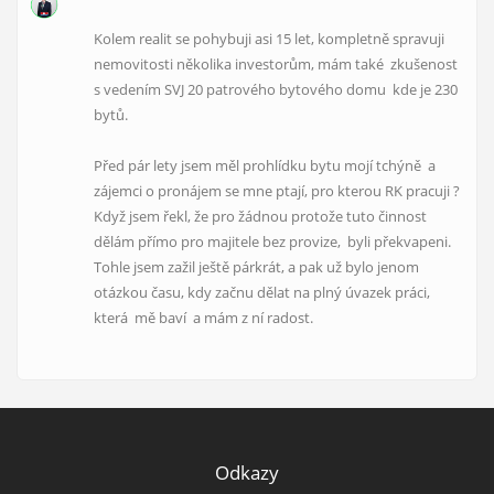
Kolem realit se pohybuji asi 15 let, kompletně spravuji
nemovitosti několika investorům, mám také zkušenost
s vedením SVJ 20 patrového bytového domu kde je 230
bytů.
Před pár lety jsem měl prohlídku bytu mojí tchýně a
zájemci o pronájem se mne ptají, pro kterou RK pracuji ?
Když jsem řekl, že pro žádnou protože tuto činnost
dělám přímo pro majitele bez provize, byli překvapeni.
Tohle jsem zažil ještě párkrát, a pak už bylo jenom
otázkou času, kdy začnu dělat na plný úvazek práci,
která mě baví a mám z ní radost.
Odkazy